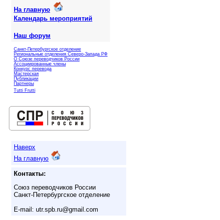
На главную
Календарь мероприятий
Наш форум
Санкт-Петербургское отделение
Региональные отделения Северо-Запада РФ
О Союзе переводчиков России
Ассоциированные члены
Конкурс перевода
Мастерская
Публикации
Партнеры
Tutti Frutti
Наверх
На главную
Контакты:
Союз переводчиков России
Санкт-Петербургское отделение
E-mail: utr.spb.ru@gmail.com