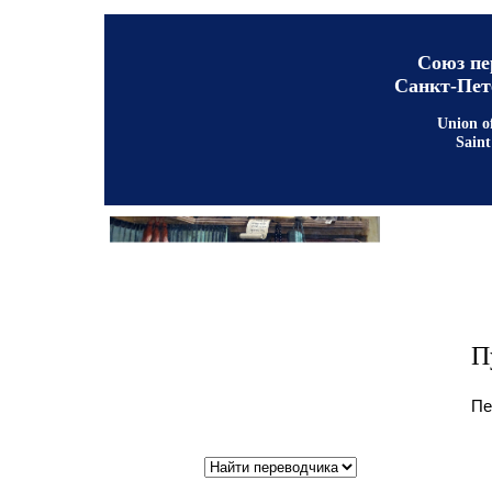
Союз пе
Санкт-Пет
Union of
Saint
П
Пе