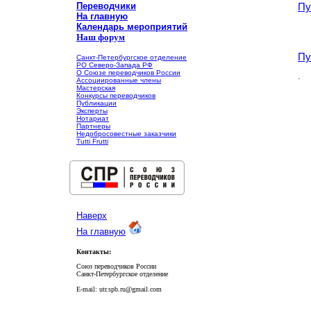
Переводчики
Пу
На главную
Календарь мероприятий
Наш форум
Пу
Санкт-Петербургское отделение
РО Северо-Запада РФ
О Союзе переводчиков России
.
Ассоциированные члены
Мастерская
Конкурсы переводчиков
Публикации
Эксперты
Нотариат
Партнеры
Недобросовестные заказчики
Tutti Frutti
Наверх
На главную
Контакты:
Союз переводчиков России
Санкт-Петербургское отделение
E-mail: utr.spb.ru@gmail.com