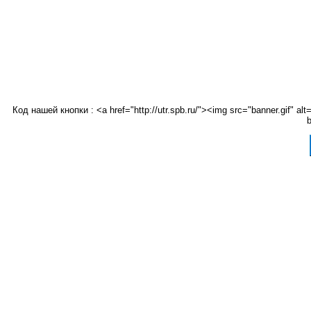
Код нашей кнопки : <a href="http://utr.spb.ru/"><img src="banner.gif"