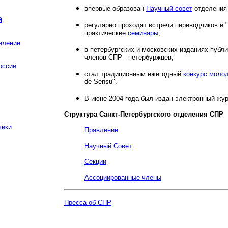
впервые образован
Научный совет
отделения
й
регулярно проходят встречи переводчиков и 
практические
семинары
;
еление
в петербургских и московских изданиях публ
членов СПР - петербуржцев;
оссии
стал традиционным ежегодный
конкурс молод
de Sensu".
В июне 2004 года был издан электронный жур
Структура Санкт-Петербургского отделения СПР
чики
Правление
Научный Совет
Секции
Ассоциированные члены
Пресса об СПР