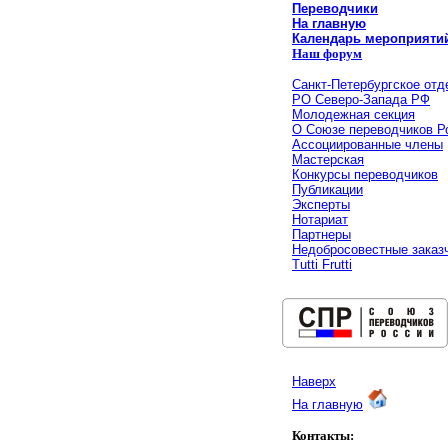
Переводчики
На главную
Календарь мероприяти
Наш форум
Санкт-Петербургское отд
РО Северо-Запада РФ
Молодежная секция
О Союзе переводчиков Р
Ассоциированные члены
Мастерская
Конкурсы переводчиков
Публикации
Эксперты
Нотариат
Партнеры
Недобросовестные заказ
Tutti Frutti
Наверх
На главную
Контакты: