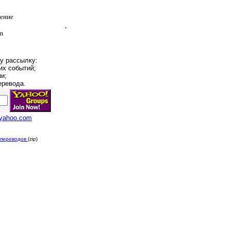
ление
.
om
у рассылку:
их событий;
ии;
еревода.
.yahoo.com
й переводов
(zip)