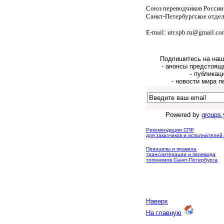
Союз переводчиков России
Санкт-Петербургское отде
E-mail: utr.spb.ru@gmail.c
Подпишитесь на наш
- анонсы предстоящ
- публикац
- новости мира п
Powered by
groups
Рекомендации СПР
для заказчиков и исполнителе
Принципы и правила
транслитерации и перевода
топонимов Санкт-Петербурга
Наверх
На главную