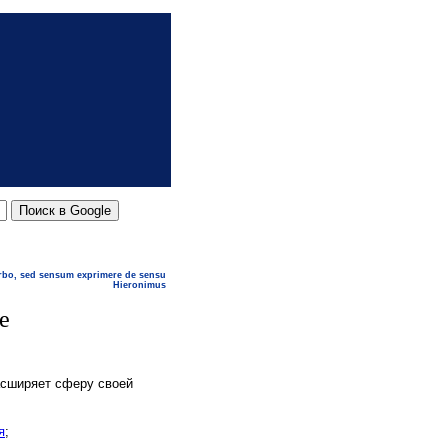
rbo, sed sensum exprimere de sensu
Hieronimus
е
асширяет сферу своей
я
;