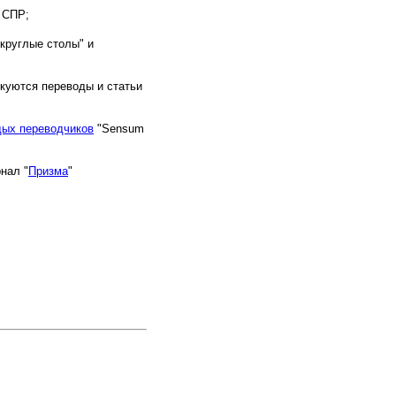
 СПР;
"круглые столы" и
икуются переводы и статьи
ых переводчиков
"Sensum
нал "
Призма
"