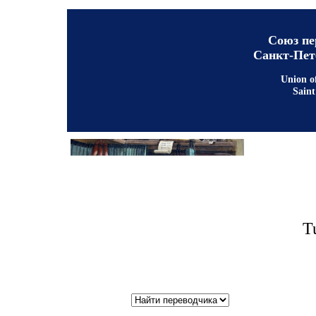
Союз пе
Санкт-Пет
Union of
Saint
Tu