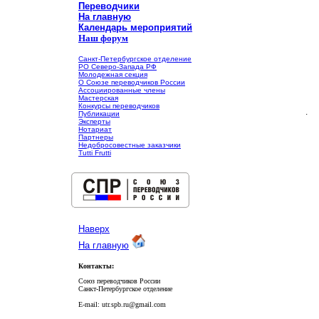
Переводчики
На главную
Календарь мероприятий
Наш форум
Санкт-Петербургское отделение
РО Северо-Запада РФ
Молодежная секция
О Союзе переводчиков России
Ассоциированные члены
Мастерская
Конкурсы переводчиков
.
Публикации
Эксперты
Нотариат
Партнеры
Недобросовестные заказчики
Tutti Frutti
Наверх
На главную
Контакты:
Союз переводчиков России
Санкт-Петербургское отделение
E-mail: utr.spb.ru@gmail.com