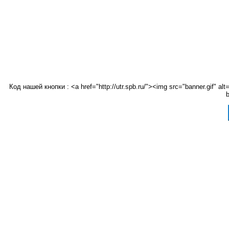
Код нашей кнопки : <a href="http://utr.spb.ru/"><img src="banner.gif"