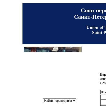
Союз пер
Санкт-Петер
Union of 
Saint 
Пер
чле
Сою
Ном