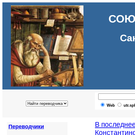
СОЮ
Са
Web
utr.sp
В последне
Переводчики
Константино