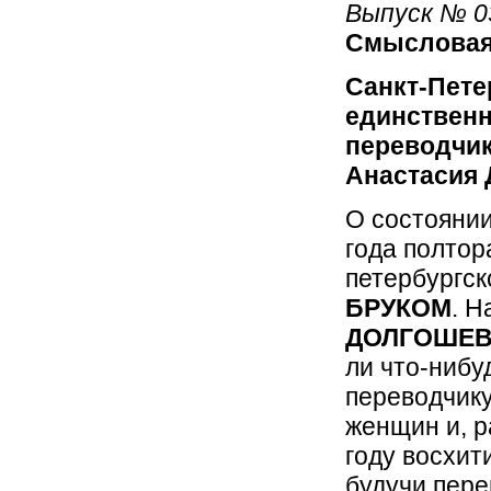
Выпуск № 0
Смысловая
Санкт-Пете
единственн
переводчи
Анастасия
О состоянии
года полтор
петербургск
БРУКОМ
. Н
ДОЛГОШЕ
ли что-нибу
переводчику
женщин и, р
году восхит
будучи пере