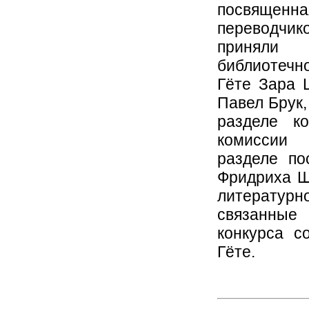
посвященна
переводчи
приняли 
библиотечн
Гёте Зара 
Павел Брук,
разделе к
комиссии 
разделе по
Фридриха Ш
литератур
связанные
конкурса с
Гёте.