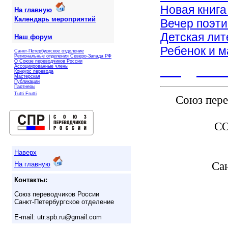
Новая книг
На главную
Календарь мероприятий
Вечер поэти
Детская лит
Наш форум
Ребенок и м
Санкт-Петербургское отделение
Региональные отделения Северо-Запада РФ
РУДОЛ
О Союзе переводчиков России
Ассоциированные члены
Конкурс перевода
Мастерская
Публикации
Партнеры
Tutti Frutti
Союз пере
С
Наверх
Са
На главную
Контакты:
Союз переводчиков России
Санкт-Петербургское отделение
E-mail: utr.spb.ru@gmail.com