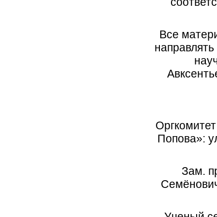
соответс
Все матер
направлять
нау
Авксенть
Оргкомитет
Попова»: ул
Зам. 
Семёнович,
Ученый се