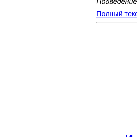
Подведение 
Полный тек
Филиал
При
Сла
сост
филиа
педагог
Форма