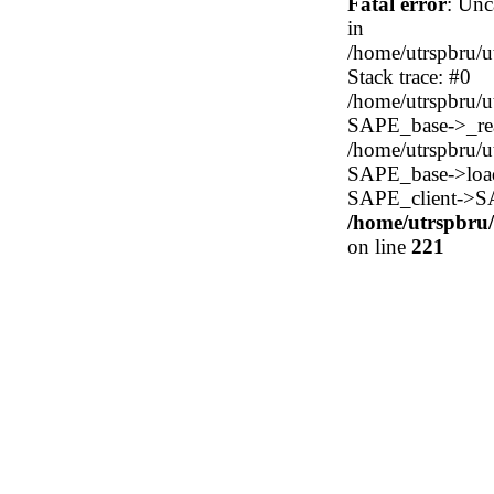
Fatal error
: Unc
in
/home/utrspbru/
Stack trace: #0
/home/utrspbru/
SAPE_base->_read
/home/utrspbru/
SAPE_base->load_
SAPE_client->SA
/home/utrspbru
on line
221