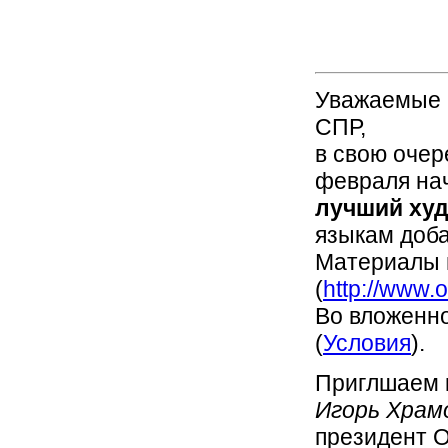
Биб
Уважаемые 
СПР,
в свою очер
февраля на
лучший ху
языкам доба
Материалы н
(
http://www.
Во вложенн
(
Условия
).
Приглшаем 
Игорь Храм
президент О