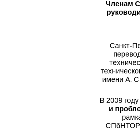
Членам С
руководи
Санкт-П
перевод
техничес
техническо
имени А. С
В 2009 год
и пробл
рамк
СПбНТОРЭ