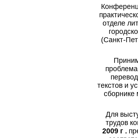
Конференц
практическ
отделе ли
городско
(Санкт-Пет
Приним
проблема
перевод
текстов и у
сборнике 
Для выст
трудов к
2009 г .
пр