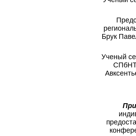
Предс
региональ
Брук Паве
Ученый се
СПбНТО
Авксенть
Пр
инди
предоста
конфере